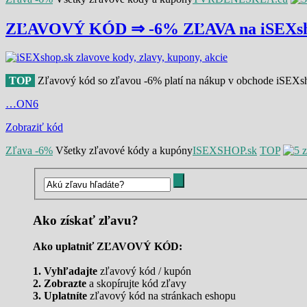
ZĽAVOVÝ KÓD ⇒ -6% ZĽAVA na iSEXsh
TOP
Zľavový kód so zľavou -6% platí na nákup v obchode iSEXsho
…ON6
Zobraziť kód
Zľava -6%
Všetky zľavové kódy a kupóny
ISEXSHOP.sk
TOP
Ako získať zľavu?
Ako uplatniť ZĽAVOVÝ KÓD:
1. Vyhľadajte
zľavový kód / kupón
2. Zobrazte
a skopírujte kód zľavy
3. Uplatníte
zľavový kód na stránkach eshopu