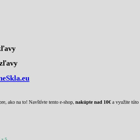
zľavy
 zľavy
eSkla.eu
re, ako na to! Navštívte tento e-shop,
nakúpte nad 10€
a využite tút