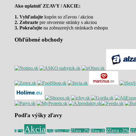
Ako uplatniť ZĽAVY / AKCIE:
1. Vyhľadajte
kupón so zľavou / akciou
2. Zobrazte
pre otvorenie stránky s akciou
3. Pokračujte
na zobrazených stránkach eshopu
Obľúbené obchody
Podľa výšky zľavy
Akcia
Zľava -3%
Zľ
Zľava -2%
Zľava -2€
5
7 %
výpr
Zľava -1%