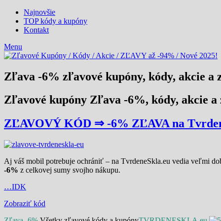
Najnovšie
TOP kódy a kupóny
Kontakt
Menu
Zľava -6% zľavové kupóny, kódy, akcie a 
Zľavové kupóny Zľava -6%, kódy, akcie a
ZĽAVOVÝ KÓD ⇒ -6% ZĽAVA na Tvrden
Aj váš mobil potrebuje ochrániť – na TvrdeneSkla.eu vedia veľmi dob
-6%
z celkovej sumy svojho nákupu.
…IDK
Zobraziť kód
Zľava -6%
Všetky zľavové kódy a kupóny
TVRDENESKLA.eu