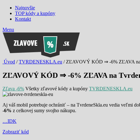
Najnovšie
TOP kódy a kupóny
Kontakt
Menu
Úvod
/
TVRDENESKLA.eu
/ ZĽAVOVÝ KÓD ⇒ -6% ZĽAVA na T
ZĽAVOVÝ KÓD ⇒ -6% ZĽAVA na Tvrden
Zľava -6%
Všetky zľavové kódy a kupóny
TVRDENESKLA.eu
Aj váš mobil potrebuje ochrániť – na TvrdeneSkla.eu vedia veľmi dob
-6%
z celkovej sumy svojho nákupu.
…IDK
Zobraziť kód