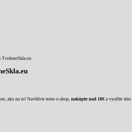
vrdeneSkla.eu
eSkla.eu
re, ako na to! Navštívte tento e-shop,
nakúpte nad 10€
a využite tút