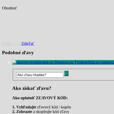
Ohodnoť
2.7k
Zdieľať
ZDIEĽANÍ
Podobné zľavy
Doprava na TvrdeneSkla.eu zadarm
Ako získať zľavu?
Ako uplatniť ZĽAVOVÝ KÓD:
1. Vyhľadajte
zľavový kód / kupón
2. Zobrazte
a skopírujte kód zľavy