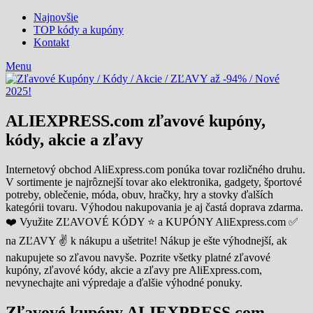
Najnovšie
TOP kódy a kupóny
Kontakt
Menu
ALIEXPRESS.com zľavové kupóny,
kódy, akcie a zľavy
Internetový obchod AliExpress.com ponúka tovar rozličného druhu.
V sortimente je najrôznejší tovar ako elektronika, gadgety, športové
potreby, oblečenie, móda, obuv, hračky, hry a stovky ďalších
kategórii tovaru. Výhodou nakupovania je aj častá doprava zdarma.
❤️ Využite ZĽAVOVÉ KÓDY ⭐ a KUPÓNY AliExpress.com ✅
na ZĽAVY ✌ k nákupu a ušetrite! Nákup je ešte výhodnejší, ak
nakupujete so zľavou navyše. Pozrite všetky platné zľavové
kupóny, zľavové kódy, akcie a zľavy pre AliExpress.com,
nevynechajte ani výpredaje a ďalšie výhodné ponuky.
Zľavové kupóny ALIEXPRESS.com,