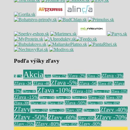
Podľa výšky zľavy
Akcia
Zľava -3%
Zľava -2%
Zľava -2€
5
7 %
výpr
Zľava -1%
Zľava -5%
Zľava -3€
Zľava -5€
Zľava
Zľava -4€
Zľava -6%
Zľava -10%
-7%
Zľava -10€
Zľava -13%
Zľava -8€
Zľava -11%
Zľava -15%
Zľava -25%
Zľava -30%
Zľava -15€
Zľava -20€
Zľava -22€
Zľava -50%
Zľava -30€
Zľava -40%
Zľava -44%
Zľava -50€
Zľava -60%
Zľavy
Zľavy -40%
Zľavy -30%
Zľavy -20%
Zľavy -20€
Zľavy -30€
Zľavy -50%
Zľavy -70%
Zľavy -60%
Zľavy -65%
Zľavy -80%
Zľavy -90%
Zľavy -75%
Zľavy -85%