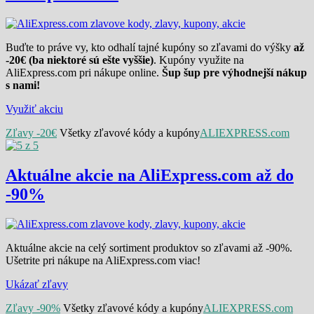
Buďte to práve vy, kto odhalí tajné kupóny so zľavami do výšky
až
-20€ (ba niektoré sú ešte vyššie)
. Kupóny využite na
AliExpress.com pri nákupe online.
Šup šup pre výhodnejší nákup
s nami!
Využiť akciu
Zľavy -20€
Všetky zľavové kódy a kupóny
ALIEXPRESS.com
Aktuálne akcie na AliExpress.com až do
-90%
Aktuálne akcie na celý sortiment produktov so zľavami až -90%.
Ušetrite pri nákupe na AliExpress.com viac!
Ukázať zľavy
Zľavy -90%
Všetky zľavové kódy a kupóny
ALIEXPRESS.com