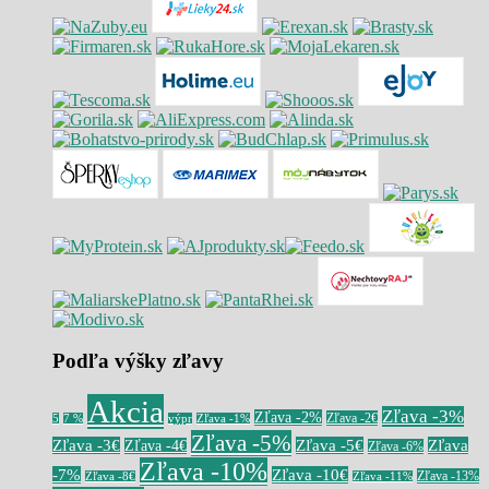
Podľa výšky zľavy
Akcia
Zľava -3%
Zľava -2%
Zľava -2€
5
7 %
výpr
Zľava -1%
Zľava -5%
Zľava -3€
Zľava -5€
Zľava
Zľava -4€
Zľava -6%
Zľava -10%
-7%
Zľava -10€
Zľava -13%
Zľava -8€
Zľava -11%