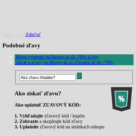
3.1k
Zdieľať
ZDIEĽANÍ
Podobné zľavy
Mega výpredaj na Brasty.sk až -70% zľavy
Akcie a zľavy na Brasty.sk so zľavami až do -70%
Ako získať zľavu?
Ako uplatniť ZĽAVOVÝ KÓD:
1. Vyhľadajte
zľavový kód / kupón
2. Zobrazte
a skopírujte kód zľavy
3. Uplatníte
zľavový kód na stránkach eshopu