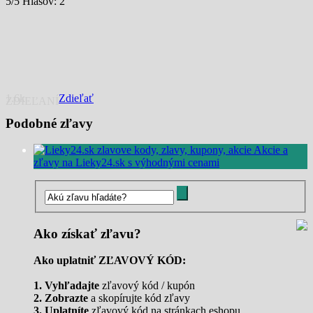
5
/5 Hlasov:
2
1.6k
Zdieľať
ZDIEĽANÍ
Podobné zľavy
Akcie a
zľavy na Lieky24.sk s výhodnými cenami
Ako získať zľavu?
Ako uplatniť ZĽAVOVÝ KÓD:
1. Vyhľadajte
zľavový kód / kupón
2. Zobrazte
a skopírujte kód zľavy
3. Uplatníte
zľavový kód na stránkach eshopu