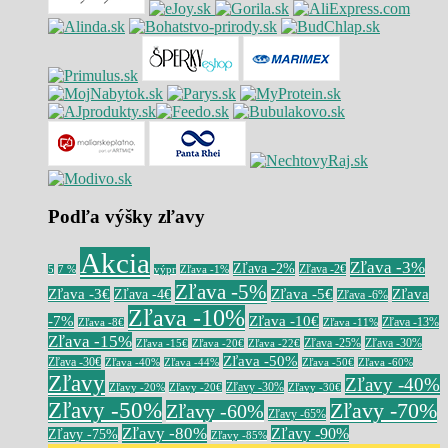
Podľa výšky zľavy
Akcia
Zľava -3%
Zľava -2%
Zľava -2€
5
7 %
výpr
Zľava -1%
Zľava -5%
Zľava -3€
Zľava -5€
Zľava
Zľava -4€
Zľava -6%
Zľava -10%
-7%
Zľava -10€
Zľava -13%
Zľava -8€
Zľava -11%
Zľava -15%
Zľava -25%
Zľava -30%
Zľava -15€
Zľava -20€
Zľava -22€
Zľava -50%
Zľava -30€
Zľava -40%
Zľava -44%
Zľava -50€
Zľava -60%
Zľavy
Zľavy -40%
Zľavy -30%
Zľavy -20%
Zľavy -20€
Zľavy -30€
Zľavy -50%
Zľavy -70%
Zľavy -60%
Zľavy -65%
Zľavy -80%
Zľavy -90%
Zľavy -75%
Zľavy -85%