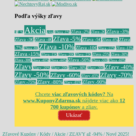
Podľa výšky zľavy
Akcia
Zľava -3%
Zľava -2%
Zľava -2€
5
7 %
výpr
Zľava -1%
Zľava -5%
Zľava -3€
Zľava -5€
Zľava
Zľava -4€
Zľava -6%
Zľava -10%
-7%
Zľava -10€
Zľava -13%
Zľava -8€
Zľava -11%
Zľava -15%
Zľava -25%
Zľava -30%
Zľava -15€
Zľava -20€
Zľava -22€
Zľava -50%
Zľava -30€
Zľava -40%
Zľava -44%
Zľava -50€
Zľava -60%
Zľavy
Zľavy -40%
Zľavy -30%
Zľavy -20%
Zľavy -20€
Zľavy -30€
Zľavy -50%
Zľavy -70%
Zľavy -60%
Zľavy -65%
Zľavy -80%
Zľavy -90%
Zľavy -75%
Zľavy -85%
Chcete
viac zľavových kódov?
Na
www.KuponyZdarma.sk
nájdete viac ako
12
700 kupónov
a zliav.
Ukázať
Zľavové Kupóny / Kódy / Akcie / ZĽAVY až -94% / Nové 2025!