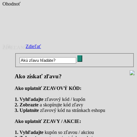
Ohodnoť
3.5k
Zdieľať
ZDIEĽANÍ
Ako získať zľavu?
Ako uplatniť ZĽAVOVÝ KÓD:
1. Vyhľadajte
zľavový kód / kupón
2. Zobrazte
a skopírujte kód zľavy
3. Uplatníte
zľavový kód na stránkach eshopu
Ako uplatniť ZĽAVY / AKCIE:
1. Vyhľadajte
kupón so zľavou / akciou