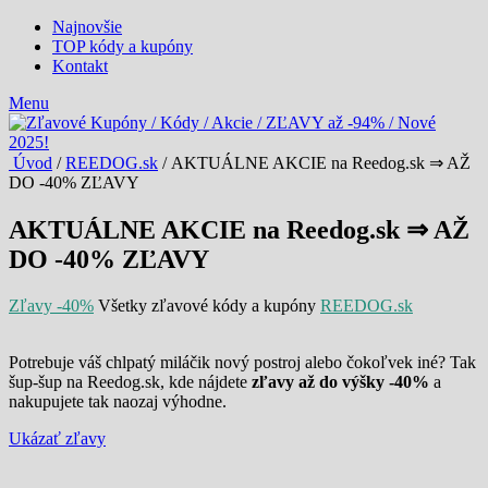
Najnovšie
TOP kódy a kupóny
Kontakt
Menu
Úvod
/
REEDOG.sk
/ AKTUÁLNE AKCIE na Reedog.sk ⇒ AŽ
DO -40% ZĽAVY
AKTUÁLNE AKCIE na Reedog.sk ⇒ AŽ
DO -40% ZĽAVY
Zľavy -40%
Všetky zľavové kódy a kupóny
REEDOG.sk
Potrebuje váš chlpatý miláčik nový postroj alebo čokoľvek iné? Tak
šup-šup na Reedog.sk, kde nájdete
zľavy až do výšky -40%
a
nakupujete tak naozaj výhodne.
Ukázať zľavy